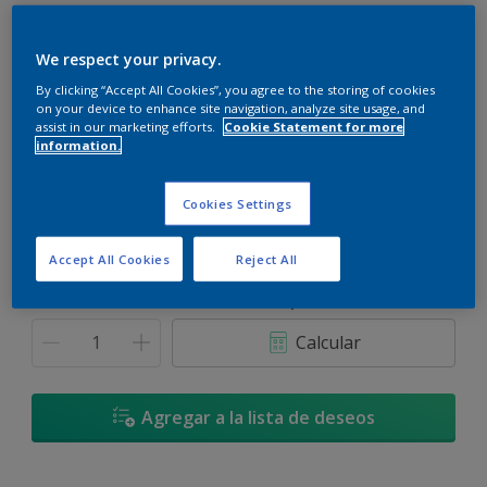
We respect your privacy.
By clicking “Accept All Cookies”, you agree to the storing of cookies
on your device to enhance site navigation, analyze site usage, and
Gris Escarcha - 30GG 52/011
assist in our marketing efforts.
Cookie Statement for more
Cambiar de color
information.
Tamaño
Cookies Settings
900 ML
3.6 L
17,4 L
Accept All Cookies
Reject All
Cantidad
Calculadora de pintura
Calcular
Agregar a la lista de deseos