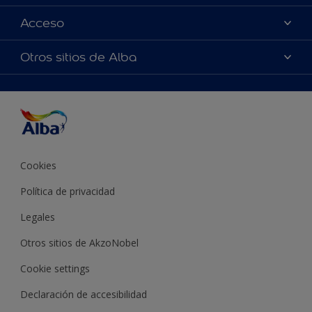
Contactános
Colores
Acceso
Encontrár una pinturería
Productos
Términos y Condiciones de Venta
Accesibilidad
Otros sitios de Alba
Inspiraciones
Precisión del color
Asesoramiento de decoración
Alabastine
Cookies
Política de privacidad
Legales
Otros sitios de AkzoNobel
Cookie settings
Declaración de accesibilidad