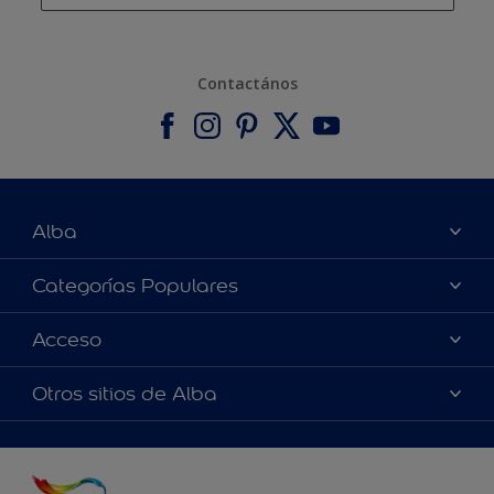
Contactános
Alba
Acerca de nosotros
Categorías Populares
Contactános
Colores
Acceso
Encontrár una pinturería
Productos
Términos y Condiciones de Venta
Accesibilidad
Otros sitios de Alba
Inspiraciones
Precisión del color
Asesoramiento de decoración
Alabastine