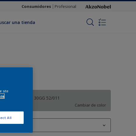
Consumidores
Profesional
uscar una tienda
e site
ore
Gris Escarcha - 30GG 52/011
Cambiar de color
ect All
900ML