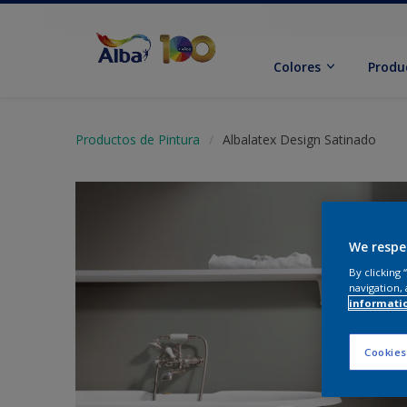
Colores
Produ
Productos de Pintura
Albalatex Design Satinado
We respe
By clicking
navigation, 
informati
Cookies