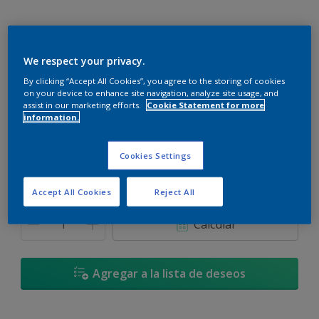
We respect your privacy.
Castor Suave - 90YR 36/203
By clicking “Accept All Cookies”, you agree to the storing of cookies
on your device to enhance site navigation, analyze site usage, and
Cambiar de color
assist in our marketing efforts.
Cookie Statement for more
information.
Tamaño
3.60L
17.40L
Cookies Settings
Accept All Cookies
Reject All
Cantidad
Calculadora de pintura
Calcular
Agregar a la lista de deseos