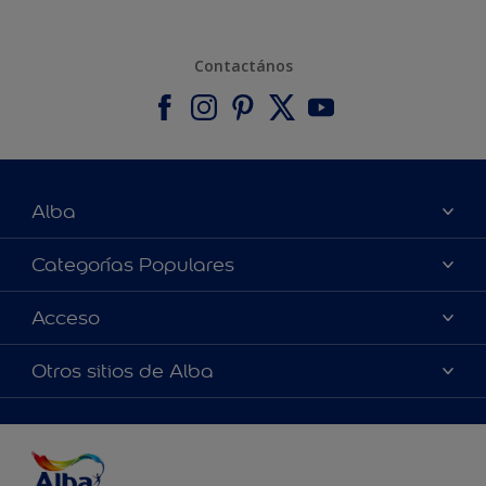
Contactános
Alba
Acerca de nosotros
Categorías Populares
Contactános
Colores
Acceso
Encontrár una pinturería
Productos
Términos y Condiciones de Venta
Accesibilidad
Otros sitios de Alba
Inspiraciones
Precisión del color
Asesoramiento de decoración
Alabastine