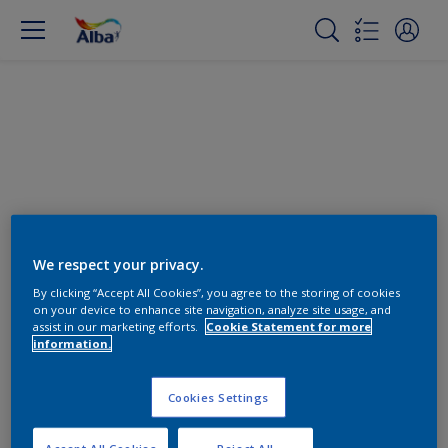
Cambiar color
We respect your privacy.
By clicking “Accept All Cookies”, you agree to the storing of cookies
on your device to enhance site navigation, analyze site usage, and
Encuentra los productos para
assist in our marketing efforts.
Cookie Statement for more
tu proyecto
information.
0
Produtos encontrados
Cookies Settings
Accept All Cookies
Reject All