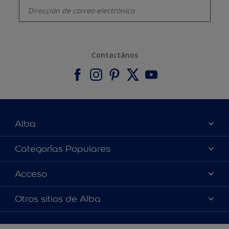
Contactános
Alba
Acerca de nosotros
Categorías Populares
Contactános
Colores
Acceso
Encontrár una pinturería
Productos
Términos y Condiciones de Venta
Accesibilidad
Otros sitios de Alba
Inspiraciones
Precisión del color
Asesoramiento de decoración
Alabastine